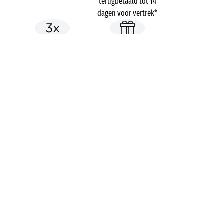
terugbetaald tot 14
dagen voor vertrek*
Betaling in 3 keer zonder
Gratis dossierkosten
kosten
Campings
Frankrijk
Provence-Alpes-Côte d'Azur
Var
Saint-Aygulf
Riviera d'Azur
EEN VRAAG?
Bel ons op
+31 (0)20 72 19 217