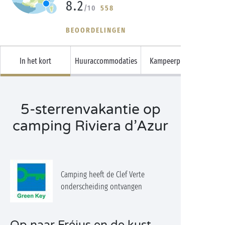
8.2
/10
558
BEOORDELINGEN
In het kort
Huuraccommodaties
Kampeerplaatsen
5-sterrenvakantie op
camping Riviera d’Azur
Camping heeft de Clef Verte
onderscheiding ontvangen