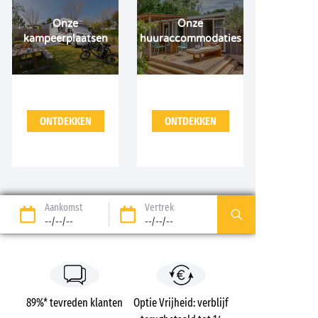
Onze
Onze
kampeerplaatsen
huuraccommodaties
ONTDEKKEN
ONTDEKKEN
Aankomst
Vertrek
--/--/--
--/--/--
89%* tevreden klanten
Optie Vrijheid: verblijf