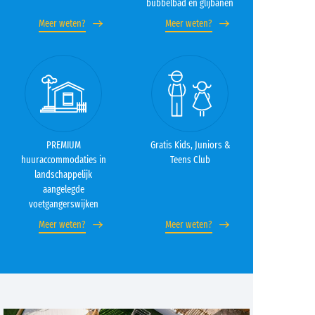
bubbelbad en glijbanen
Meer weten?
Meer weten?
PREMIUM
Gratis Kids, Juniors &
huuraccommodaties in
Teens Club
landschappelijk
aangelegde
voetgangerswijken
Meer weten?
Meer weten?