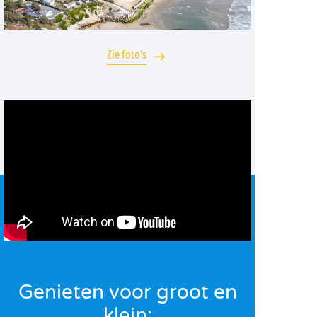
Zie foto's
Genieten voor groot en
klein: