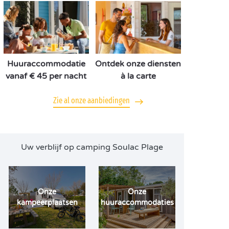
Huuraccommodatie
Ontdek onze diensten
vanaf € 45 per nacht
à la carte
Zie al onze aanbiedingen
Uw verblijf op camping Soulac Plage
Onze
Onze
kampeerplaatsen
huuraccommodaties