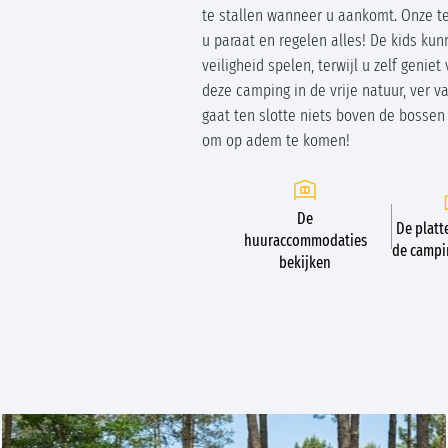
te stallen wanneer u aankomt. Onze t
u paraat en regelen alles! De kids kun
veiligheid spelen, terwijl u zelf geniet
deze camping in de vrije natuur, ver va
gaat ten slotte niets boven de bosse
om op adem te komen!
De
De platt
huuraccommodaties
de campi
bekijken