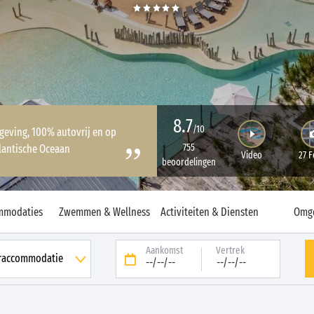
8.7
/10
geving, 100% autovrij en op
755
lantische Oceaan
Video
27 F
beoordelingen
mmodaties
Zwemmen & Wellness
Activiteiten & Diensten
Omg
Aankomst
Vertrek
--/--/--
--/--/--