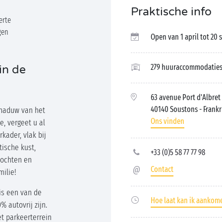
Praktische info
erte
gen
Open van 1 april tot 20
279 huuraccommodatie
in de
63 avenue Port d'Albret
40140 Soustons
- Frankr
chaduw van het
Ons vinden
, vergeet u al
kader, vlak bij
tische kust,
+33 (0)5 58 77 77 98
stochten en
Contact
milie!
is een van de
Hoe laat kan ik aankom
% autovrij zijn.
t parkeerterrein