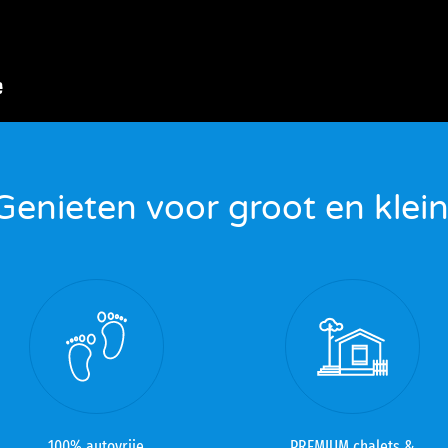
Genieten voor groot en klein
100% autovrije
PREMIUM chalets &