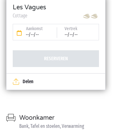
Les Vagues
Cottage
Aankomst
Vertrek
--/--/--
--/--/--
RESERVEREN
Delen
Woonkamer
Bank, Tafel en stoelen, Verwarming