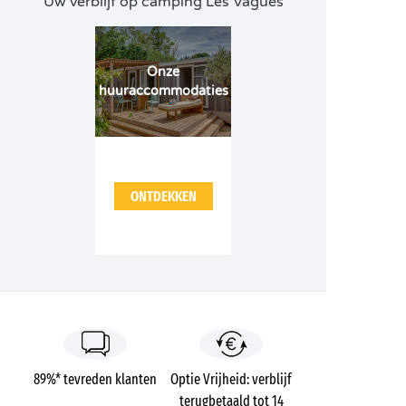
Uw verblijf op camping Les Vagues
Onze
huuraccommodaties
ONTDEKKEN
89%* tevreden klanten
Optie Vrijheid: verblijf
terugbetaald tot 14