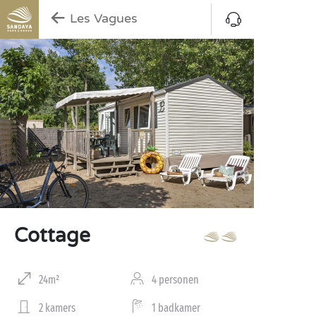
Les Vagues
Cottage
24m²
4 personen
2 kamers
1 badkamer