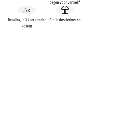
dagen voor vertrek*
Betaling in 3 keer zonder
Gratis dossierkosten
kosten
Campings
Frankrijk
Var
Provence-Alpes-Côte d'Azur
EEN VRAAG?
Bel ons op
+31 (0)20 72 19 217
MOBIELE APP