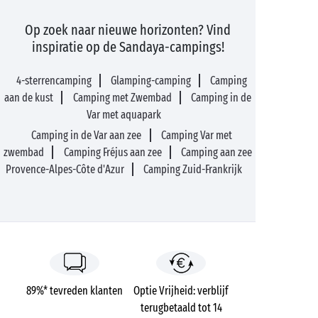
Op zoek naar nieuwe horizonten? Vind
inspiratie op de Sandaya-campings!
4-sterrencamping
Glamping-camping
Camping
aan de kust
Camping met Zwembad
Camping in de
Var met aquapark
Camping in de Var aan zee
Camping Var met
zwembad
Camping Fréjus aan zee
Camping aan zee
Provence-Alpes-Côte d'Azur
Camping Zuid-Frankrijk
89%* tevreden klanten
Optie Vrijheid: verblijf
terugbetaald tot 14