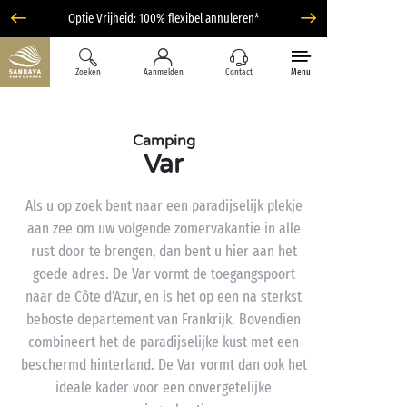
Optie Vrijheid: 100% flexibel annuleren*
Zoeken
Aanmelden
Contact
Menu
Camping
Var
Als u op zoek bent naar een paradijselijk plekje
aan zee om uw volgende zomervakantie in alle
rust door te brengen, dan bent u hier aan het
goede adres. De Var vormt de toegangspoort
naar de Côte d’Azur, en is het op een na sterkst
beboste departement van Frankrijk. Bovendien
combineert het de paradijselijke kust met een
beschermd hinterland. De Var vormt dan ook het
ideale kader voor een onvergetelijke