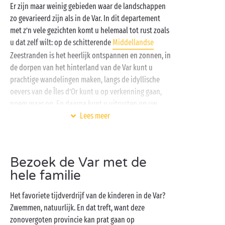
Er zijn maar weinig gebieden waar de landschappen
zo gevarieerd zijn als in de Var. In dit departement
met z’n vele gezichten komt u helemaal tot rust zoals
u dat zelf wilt: op de schitterende
Middellandse
Zeestranden is het heerlijk ontspannen en zonnen, in
de dorpen van het hinterland van de Var kunt u
prachtige wandelingen maken, langs de idyllische
oevers van de Îles d’Or kunt u op verkenning gaan,
noem maar op. En daarna kunt u uitrusten op uw
favoriete 4- of
5-sterrencamping
Lees meer
.
Op amper een boogscheut van de stranden kunt u uw
tent opslaan of een volledig uitgeruste
cottage
Bezoek de Var met de
huren, en onder de zon van de Provence volop
hele familie
genieten van het mooie leven.
Sport
, avondanimatie,
zwemmen in de verwarmde zwembaden … Vier
Het favoriete tijdverdrijf van de kinderen in de Var?
vakantie in alle vrijheid.
Zwemmen, natuurlijk. En dat treft, want deze
zonovergoten provincie kan prat gaan op