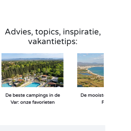
Advies, topics, inspiratie,
vakantietips:
De beste campings in de
De mooiste stranden 
Var: onze favorieten
Fréjus