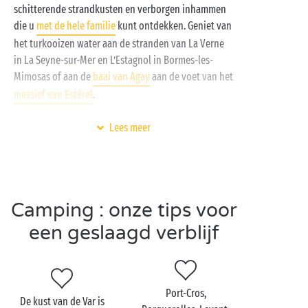
schitterende strandkusten en verborgen inhammen
die u
met de hele familie
kunt ontdekken. Geniet van
het turkooizen water aan de stranden van La Verne
in La Seyne-sur-Mer en L’Estagnol in Bormes-les-
Mimosas of aan de
baai van Agay
aan de voet van het
massief van Estérel
.
Zin om het ruime sop te kiezen? Zet dan maar koers
Lees meer
naar het
eiland Porquerolles
waar u de Plage Notre-
Dame, het mooiste strand van heel Europa, kunt
ontdekken. Wie het zeewater liever inruilt voor
zoetwater vindt zijn gading in de
Gorges du Verdon
Camping : onze tips voor
en hun adembenemend mooie omgeving.
een geslaagd verblijf
Bezoek de Var met z’n
tweetjes
Port-Cros,
De kust van de Var is