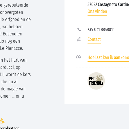
57022 Castagneto Cardu
de gereputeerde
Ons vinden
zonovergoten
ele erfgoed en de
Nu, we hebben
+39 041 8858011
l! Bovendien
Contact
gio nog een
 Le Pianacce.
Hoe laat kan ik aankom
in het hart van
arducci, op
Hij wordt de kers
 die nu al
s de magie van
dromen … en u
erplaatsen