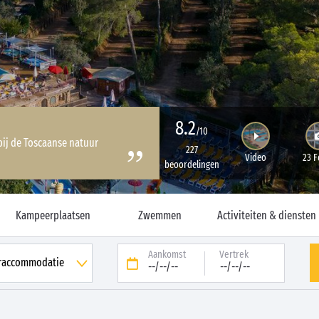
8.2
/10
bij de Toscaanse natuur
227
Video
23 F
beoordelingen
Kampeerplaatsen
Zwemmen
Activiteiten & diensten
Aankomst
Vertrek
--/--/--
--/--/--