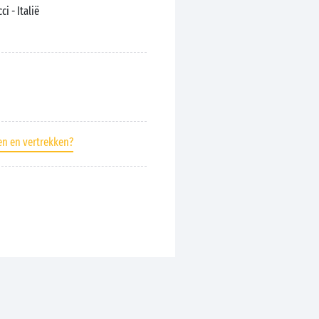
cci
- Italië
en en vertrekken?