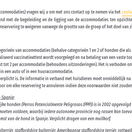
accommodaties) vragen wij u om met ons contact op te nemen via het
conta
and met de begeleiding en de ligging van de accommodaties ten opzichte
reservering te weigeren vanwege de grootte van de groep of het doel van z
tegorieën van accommodaties (behalve categorieën 1 en 2 of honden die al
liseerd vaccinatieattest wordt voorgelegd en na betaling van een vaste toes
kt tot 2 per accommodatie (behoudens uitzonderingen). Het is verboden om
n in een auto of in een huuraccommodatie.
verplicht is. De informatie in verband met huisdieren moet onmiddellijk n
oor om elke reservering te annuleren indien deze voorwaarden niet zoude
n Spanje
:
ijke honden (Perros Potencialmente Peligrosos (PPP)) is in 2002 opgevolg
oeten voldoen, waarbij iedere autonome provincie nog rassen kan toevoe
st van de hond in Spanje. Verplicht dragen van een muilkorf.
erriër, staffordshire bulterriër, Amerikaanse staffordshire terriër, rottweile