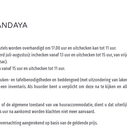
SANDAYA
tels worden overhandigd om 17.00 uur en uitchecken kan tot 11 uur.
juli-augustus): inchecken vanaf 13 uur en uitchecken tot 15 uur, van vri
sac).
vanaf 15 uur en uitchecken tot 11 uur.
keuken- en tafelbenodigdheden en beddengoed (met uitzondering van lake
 een inventaris. Als huurder bent u verplicht om deze na te kijken en a
 of de algemene toestand van uw huuraccommodatie, dient u dat uiterli
4 uur na aankomst worden klachten niet meer aanvaard.
a overnachting aangerekend op basis van de geldende prijs.