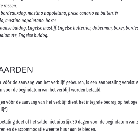
ze rassen.
, bordeauxdog, mastino napoletano, presa canario en bulterriër
ario, mastino napoletano, boxer
aanse buldog, Engelse mastiff, Engelse bulterriër, doberman, boxer, bor
malamute, Engelse buldog.
AARDEN
 vóór de aanvang van het verblijf gebeuren, is een aanbetaling vereist 
gen voor de begindatum van het verblijf worden betaald.
en vóór de aanvang van het verblijf dient het integrale bedrag op het og
ijf).
betaling doet of het saldo niet uiterlijk 30 dagen voor de begindatum van z
eren en de accommodatie weer te huur aan te bieden.