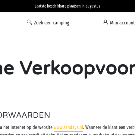
Optie Vrijheid: 100% flexibel annuleren*
Zoek een camping
Mijn account
e Verkoopvoo
OORWAARDEN
ia het internet op de website
www.sandaya.nl
. Wanneer de klant een verbl