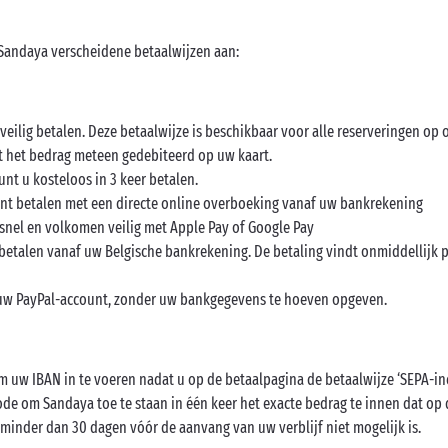
 Sandaya verscheidene betaalwijzen aan:
veilig betalen. Deze betaalwijze is beschikbaar voor alle reserveringen op 
dt het bedrag meteen gedebiteerd op uw kaart.
unt u kosteloos in 3 keer betalen.
unt betalen met een directe online overboeking vanaf uw bankrekening
 snel en volkomen veilig met Apple Pay of Google Pay
etalen vanaf uw Belgische bankrekening. De betaling vindt onmiddellijk pla
 uw PayPal-account, zonder uw bankgegevens te hoeven opgeven.
om uw IBAN in te voeren nadat u op de betaalpagina de betaalwijze ‘SEPA-i
ode om Sandaya toe te staan in één keer het exacte bedrag te innen dat op 
inder dan 30 dagen vóór de aanvang van uw verblijf niet mogelijk is.