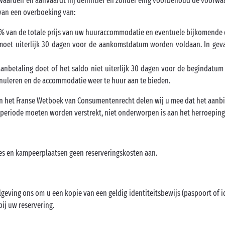
arden en aanvaardt hij definitief en zonder enig voorbehoud de voorwa
 van een overboeking van:
% van de totale prijs van uw huuraccommodatie en eventuele bijkomende 
 moet uiterlijk 30 dagen voor de aankomstdatum worden voldaan. In gev
aanbetaling doet of het saldo niet uiterlijk 30 dagen voor de begindatum
annuleren en de accommodatie weer te huur aan te bieden.
an het Franse Wetboek van Consumentenrecht delen wij u mee dat het aanb
periode moeten worden verstrekt, niet onderworpen is aan het herroeping
s en kampeerplaatsen geen reserveringskosten aan.
gelgeving ons om u een kopie van een geldig identiteitsbewijs (paspoort of 
ij uw reservering.