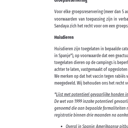
Groepsreservering
Voor elke groepsreservering (meer dan 5 
voorwaarden van toepassing zijn in verb
Sandaya zich het recht voor om een groeps
Huisdieren
Huisdieren zijn toegelaten in bepaalde ca
in Spanje*), op voorwaarde dat een geactua
toegelaten dieren op de campings is beper
achter te laten, vastgemaakt of opgeslote
We merken op dat het vaccin tegen rabiës 
meegedeeld. Wij behouden ons het recht v
*
Lijst met potentieel gevaarlijke honden i
De wet van 1999 inzake potentieel gevaarl
genoemd die aan bepaalde formaliteiten m
registratie binnen drie maanden na aankom
Overal in Spanje: Amerikaanse pitbult