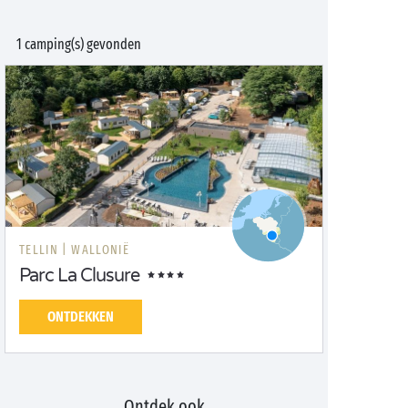
1 camping(s) gevonden
TELLIN |
WALLONIË
Parc La Clusure
ONTDEKKEN
Ontdek ook