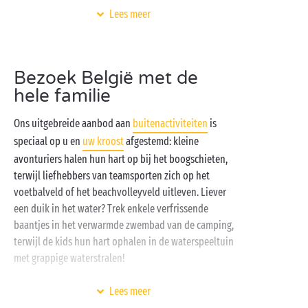
verkennen.
Lees meer
Hebt u een voorkeur voor een
tent
, het comfort van
onze
volledig ingerichte stacaravans
of uw eigenste
camper? In alle gevallen wacht u op uw Sandaya-
Bezoek België met de
camping in België een schitterende kampeerplaats!
hele familie
Wedden dat u meteen in de ban bent van het
prachtige landschap met uitgestrekte bossen en
Ons uitgebreide aanbod aan
buitenactiviteiten
is
groene valleien waardoor rivieren zich een weg
speciaal op u en
uw kroost
afgestemd: kleine
banen? In deze bevoorrechte setting gaat uw
avonturiers halen hun hart op bij het boogschieten,
avonturiershart beslist sneller slaan!
terwijl liefhebbers van teamsporten zich op het
voetbalveld of het beachvolleyveld uitleven. Liever
een duik in het water? Trek enkele verfrissende
baantjes in het verwarmde zwembad van de camping,
terwijl de kids hun hart ophalen in de waterspeeltuin
met grappige waterstralen!
Door de onmiddellijke nabijheid van de rivier
Lees meer
garandeert deze camping u heerlijke middagen bij