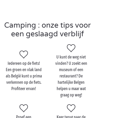
het water: zwemmen in het ondiepe water, vissen op
de oevers, picknicken of lekker luieren in de zon … Er
zijn zoveel manieren om van het water te genieten,
zowel in het hoogseizoen als in het laagseizoen!
Camping : onze tips voor
een geslaagd verblijf
Bezoek België met z'n
tweetjes
U kunt de weg niet
Iedereen op de fiets!
vinden? U zoekt een
Houdt u van de natuur en het buitenleven? Dan
Een groen en vlak land
museum of een
wordt u tijdens uw verblijf in België op uw wenken
als België kunt u prima
restaurant? De
bediend! Liefhebbers van
trektochten
kunnen hier
verkennen op de fiets.
hartelijke Belgen
hun hart ophalen: tal van wandel- en fietsroutes
Profiteer ervan!
helpen u maar wat
nodigen u uit om de omgeving van uw
graag op weg!
sterrencamping te verkennen. Maak gebruik van onze
fietsverhuurdienst
en ontdek de mooiste plekjes!
Zin in een citytrip? Stadsmussen kunnen hun hart
Proef een
Keer terug naar de