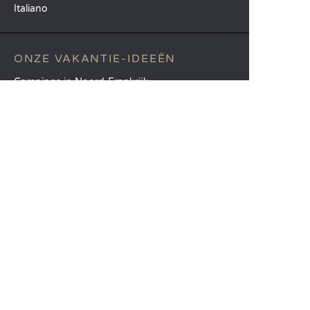
Italiano
ONZE VAKANTIE-IDEEËN
Campings in Noord-Frankrijk
Camping Zuid-Frankrijk
Camping met Zwembad
TOPBESTEMMINGEN
Camping Île-de-France
Camping Aquitaine
Camping Catalonië
SANDAYA
Ontvang onze nieuwsbrief