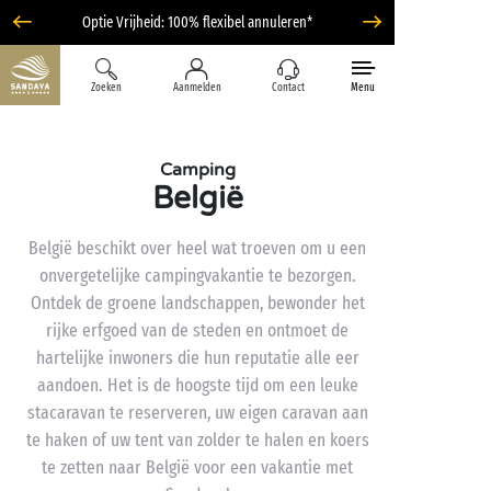
Optie Vrijheid: 100% flexibel annuleren*
Zoeken
Aanmelden
Contact
Menu
Camping
België
België beschikt over heel wat troeven om u een
onvergetelijke campingvakantie te bezorgen.
Ontdek de groene landschappen, bewonder het
rijke erfgoed van de steden en ontmoet de
hartelijke inwoners die hun reputatie alle eer
aandoen. Het is de hoogste tijd om een leuke
stacaravan te reserveren, uw eigen caravan aan
te haken of uw tent van zolder te halen en koers
te zetten naar België voor een vakantie met