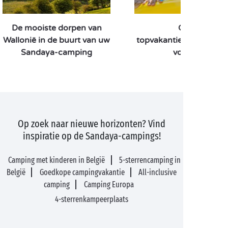
De mooiste dorpen van
Onze
Wallonië in de buurt van uw
topvakantiebestemmin
Sandaya-camping
voor juli
Op zoek naar nieuwe horizonten? Vind
inspiratie op de Sandaya-campings!
Camping met kinderen in België
5-sterrencamping in
België
Goedkope campingvakantie
All-inclusive
camping
Camping Europa
4-sterrenkampeerplaats