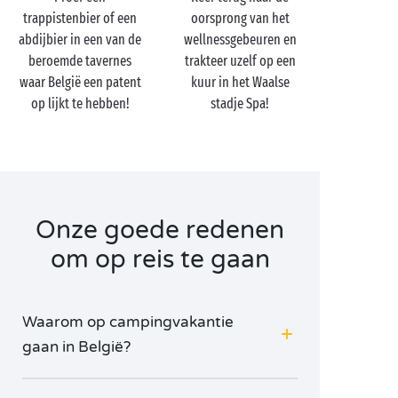
ophalen in
Namen
, de hoofdstad van Wallonië, of
trappistenbier of een
oorsprong van het
Dinant, de parel van de Maasvallei. Ook Luik weet
abdijbier in een van de
wellnessgebeuren en
hen met zijn rijke culturele erfgoed vast te bekoren.
beroemde tavernes
trakteer uzelf op een
Een bezoek aan
Brussel
en Brugge mag natuurlijk
waar België een patent
kuur in het Waalse
niet ontbreken om het Belgische plaatje compleet te
op lijkt te hebben!
stadje Spa!
maken!
Onze goede redenen
om op reis te gaan
Waarom op campingvakantie
gaan in België?