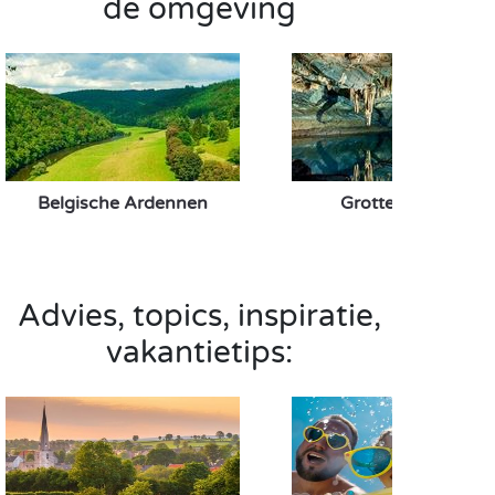
de omgeving
Belgische Ardennen
Grotten van Han
Advies, topics, inspiratie,
vakantietips: