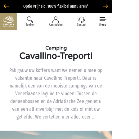
Optie Vrijheid: 100% flexibel annuleren*
Zoeken
Aanmelden
Contact
Menu
Camping
Cavallino-Treporti
Pak gauw uw koffers want we nemen u mee op
vakantie naar Cavallino-Treporti. Daar is
namelijk een van de mooiste campings van de
Venetiaanse lagune te vinden! Tussen de
dennenbossen en de Adriatische Zee geniet u
van een all-inverblijf met de kids of met uw
geliefde. We vertellen u er alles over …