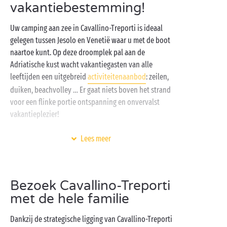
vakantiebestemming!
Uw camping aan zee in Cavallino-Treporti is ideaal
gelegen tussen Jesolo en Venetië waar u met de boot
naartoe kunt. Op deze droomplek pal aan de
Adriatische kust wacht vakantiegasten van alle
leeftijden een uitgebreid
activiteitenaanbod
: zeilen,
duiken, beachvolley … Er gaat niets boven het strand
voor een flinke portie ontspanning en onvervalst
vakantieplezier!
En wat dacht u van een comfortabele en volledig
Lees meer
ingerichte
stacaravan
als verblijfsaccommodatie?
Begin de dag met een lekker ontbijt op uw eigen
terras en zet vervolgens koers naar de zwembaden en
Bezoek Cavallino-Treporti
bubbelbaden van het aquapark. Of verkiest u het
met de hele familie
fijnzandstrand? Of de straatjes van Venetië? Alle drie
kan natuurlijk ook …
Dankzij de strategische ligging van Cavallino-Treporti