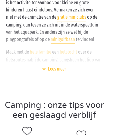
is het activiteitenaanbod voor kleine en grote
kinderen haast eindeloos. Vermaken ze zich even
niet met de animatie van de
gratis miniclubs
op de
camping, dan leven ze zich uit in de waterspeeltuin
van het aquapark. En anders zijn ze wel bij de
pingpongtafels of op de
minigolfbaan
te vinden!
Maak met de
hele familie
een
fietstocht
over de
fietsroutes nabij de camping. Langsheen het lido van
Jesolo nodigen stranden, vrijetijdsclubs en aquaria u
Lees meer
uit om even halt te houden: het beloven leuke
middagen te worden onder de
Italiaanse
zon!
Camping : onze tips voor
Bezoek Cavallino-Treporti
een geslaagd verblijf
met z'n tweetjes
Trakteer uzelf op een
romantisch
uitje in de lagune