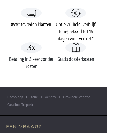
89%* tevreden klanten
Optie Vrijheid: verblijf
terugbetaald tot 14
dagen voor vertrek*
Betaling in 3 keer zonder
Gratis dossierkosten
kosten
Campings
Italië
Veneto
Provincie Venetië
Cavallino-Treporti
EEN VRAAG?