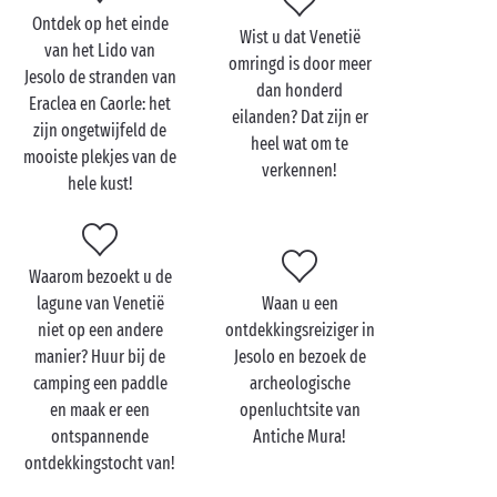
van Venetië en maak kennis met zijn archipel die in
Ontdek op het einde
Wist u dat Venetië
de hele wereld zijn gelijke niet kent! Vanaf uw
van het Lido van
omringd is door meer
camping in Cavallino-Treporti bent u al in enkele
Jesolo de stranden van
dan honderd
minuten op het emblematische San Marco-plein. In
Eraclea en Caorle: het
eilanden? Dat zijn er
een gondel, te voet of aan boord van de Vaporetto:
zijn ongetwijfeld de
heel wat om te
de Dogenstad weet elke bezoeker te betoveren,
mooiste plekjes van de
verkennen!
ongeacht hoe u ze bekijkt!
hele kust!
En waarom stoppen nu u zo goed bezig bent?
Murano, Burano en Torcello vormen een niet te
missen drieluik. Elk van deze eilanden is bezaaid met
Waarom bezoekt u de
heuse pareltjes: ideaal om hand in hand met uw
lagune van Venetië
Waan u een
geliefde te ontdekken dus. Waar zullen we beginnen?
niet op een andere
ontdekkingsreiziger in
manier? Huur bij de
Jesolo en bezoek de
camping een paddle
archeologische
en maak er een
openluchtsite van
ontspannende
Antiche Mura!
ontdekkingstocht van!