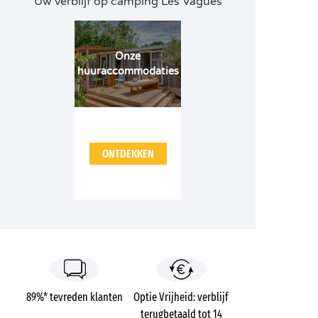
Uw verblijf op camping Les Vagues
Onze
huuraccommodaties
ONTDEKKEN
89%* tevreden klanten
Optie Vrijheid: verblijf
terugbetaald tot 14