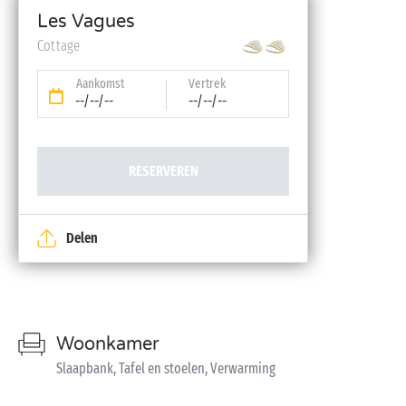
Les Vagues
Cottage
Aankomst
Vertrek
--/--/--
--/--/--
RESERVEREN
Delen
Woonkamer
Slaapbank, Tafel en stoelen, Verwarming