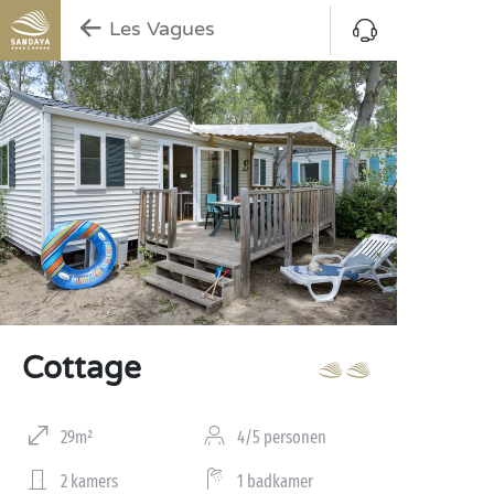
Les Vagues
Cottage
29m²
4/5 personen
2 kamers
1 badkamer