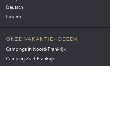
Deutsch
Italiano
ONZE VAKANTIE-IDEEËN
Campings in Noord-Frankrijk
Camping Zuid-Frankrijk
Camping met Zwembad
TOPBESTEMMINGEN
Camping Île-de-France
Camping Aquitaine
Camping Catalonië