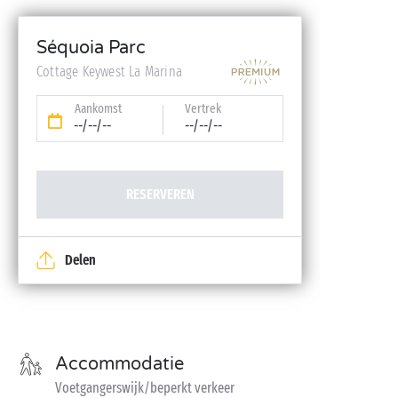
Lakens en handdoeken inbegrepen
Babykit (kinderbedje, hoge stoel, badje – op
Séquoia Parc
reservering)
Cottage Keywest La Marina
Aankomst
Vertrek
--/--/--
--/--/--
RESERVEREN
Delen
Accommodatie
Voetgangerswijk/beperkt verkeer