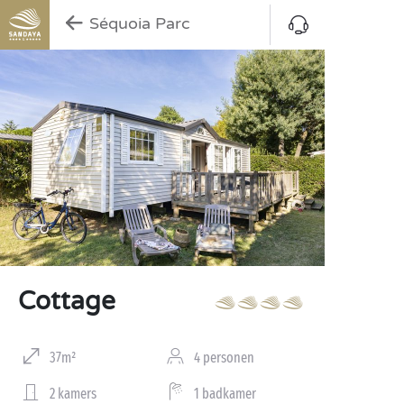
Séquoia Parc
Cottage
37m²
4 personen
2 kamers
1 badkamer