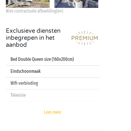
Niet-contractuele afbeelding(en)
Exclusieve diensten
inbegrepen in het
aanbod
Bed Double Queen size (160x200cm)
Eindschoonmaak
Wifi-verbinding
Televisie
Vaatwasser
Lees meer
Pod koffiezetapparaat