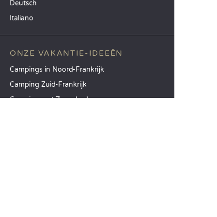
Deutsch
Italiano
ONZE VAKANTIE-IDEEËN
Campings in Noord-Frankrijk
Camping Zuid-Frankrijk
Camping met Zwembad
TOPBESTEMMINGEN
Camping Île-de-France
Camping Aquitaine
Camping Catalonië
SANDAYA