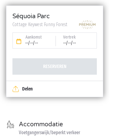
Lakens en handdoeken inbegrepen
Babykit (kinderbedje, hoge stoel, badje – op
Séquoia Parc
reservering)
Cottage Keywest Funny Forest
Aankomst
Vertrek
--/--/--
--/--/--
RESERVEREN
Delen
Accommodatie
Voetgangerswijk/beperkt verkeer