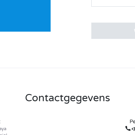
Contactgegevens
t
Pe
aya
+3