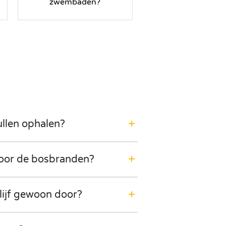
zwembaden?
ullen ophalen?
door de bosbranden?
lijf gewoon door?