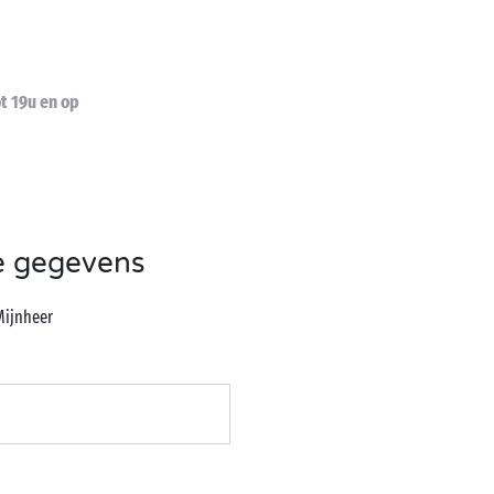
t 19u en op
e gegevens
Mijnheer