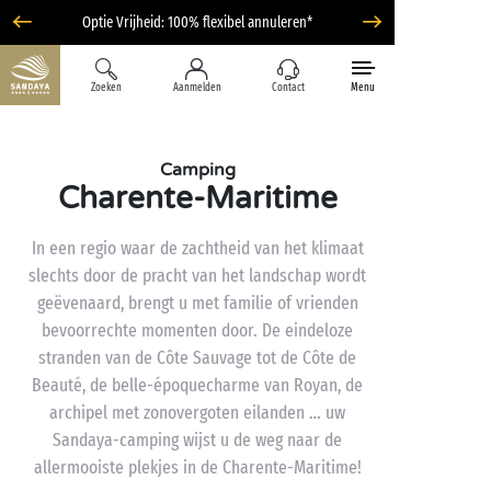
Optie Vrijheid: 100% flexibel annuleren*
Zoeken
Aanmelden
Contact
Menu
Camping
Charente-Maritime
In een regio waar de zachtheid van het klimaat
slechts door de pracht van het landschap wordt
geëvenaard, brengt u met familie of vrienden
bevoorrechte momenten door. De eindeloze
stranden van de Côte Sauvage tot de Côte de
Beauté, de belle-époquecharme van Royan, de
archipel met zonovergoten eilanden … uw
Sandaya-camping wijst u de weg naar de
allermooiste plekjes in de Charente-Maritime!