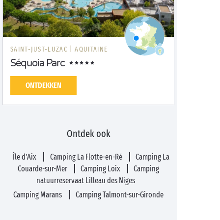
SAINT-JUST-LUZAC |
AQUITAINE
Séquoia Parc
ONTDEKKEN
Ontdek ook
Île d’Aix
Camping La Flotte-en-Ré
Camping La
Couarde-sur-Mer
Camping Loix
Camping
natuurreservaat Lilleau des Niges
Camping Marans
Camping Talmont-sur-Gironde