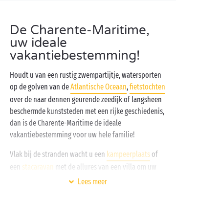
De Charente-Maritime,
uw ideale
vakantiebestemming!
Houdt u van een rustig zwempartijtje, watersporten
op de golven van de
Atlantische Oceaan
,
fietstochten
over de naar dennen geurende zeedijk of langsheen
beschermde kunststeden met een rijke geschiedenis,
dan is de Charente-Maritime de ideale
vakantiebestemming voor uw hele familie!
Vlak bij de stranden wacht u een
kampeerplaats
of
een
stacaravan
met de allures van een villa om uw
koffers neer te ploffen. Haal meteen uw badpak, een
Lees meer
tube zonnecrème en uw mooiste zwemband
tevoorschijn en zet koers naar het aquapark van de
camping met zijn zwembaden en
glijbanen
! Wanneer