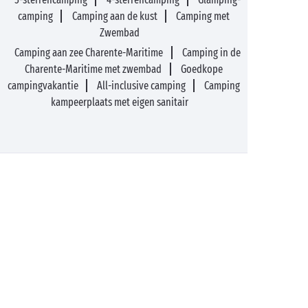
camping
Camping aan de kust
Camping met
Zwembad
Camping aan zee Charente-Maritime
Camping in de
Charente-Maritime met zwembad
Goedkope
campingvakantie
All-inclusive camping
Camping
kampeerplaats met eigen sanitair
89%* tevreden klanten
Optie Vrijheid: verblijf
terugbetaald tot 14
dagen voor vertrek*
Betaling in 3 keer zonder
Gratis dossierkosten