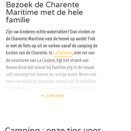
Bezoek de Charente
de zon ondergaat, wordt iedereen bij het podium van
Maritime met de hele
de camping verwacht voor alweer een geanimeerde
familie
avond. Wedden dat u prachtige herinneringen
overhoudt aan uw vakantie in de Charente-Maritime?
Zijn uw kinderen echte waterratten? Dan vinden ze
de Charente-Maritime vast de hemel op aarde! Trek
er met de fiets op uit en verken vanaf de camping de
kusten van de Charente. In
La Palmyre
, niet ver van
de vuurtoren van La Coubre, ligt het strand van
Bonne Anse dat vooral bij families erg in de smaak
valt vanwege het warme en rustige water. Neem ook
eens een kijkje bij het grote strand van Châtelaillon
ten zuiden van
La Rochelle
, waar u een lekker ijsje
Lees meer
eet terwijl u van op de eerste rij de golven van de
oceaan gadeslaat!
Terug op de camping beleven uw kleine avonturiers
samen met hun vakantievriendjes dolle pret in de
Camping : onze tips voor
gratis miniclubs
van de camping. Het is de ideale plek