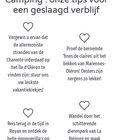
om een heleboel nieuwe activiteiten in de openlucht
een geslaagd verblijf
te ontdekken!
Vergewis u ervan dat
Bezoek de Charente
de allermooiste
Proef de beroemde
Maritime met z'n
stranden van de
‘fines de claires’ uit het
tweetjes
Charente inderdaad op
bekken van Marennes-
het Île d’Oléron te
Oléron! Oesters zijn
Uw
romantisch
uitje is een uitgelezen gelegenheid
vinden zijn: stuur ons
nergens zo lekker!
om een paradijselijke boottocht in de sublieme
uw leukste
archipel van de Charente te maken. Ontdek welk
vakantiekiekjes!
eiland u het meest bevalt: Île de Ré,
Île d’Oléron
, Île
d’Aix of Île Madame. Op het Île de Ré is het heerlijk
fietsen langsheen de stranden, bossen en dorpen
Wandel door het
hoog boven de oceaan. Het zuidelijker gelegen Île
Reis terug in de tijd in
schitterende
d’Oléron weet campinggasten steevast te imponeren
Royan en ontdek de
dierenpark van La
met zijn grote zeedennen, zijn zoutpannen en zijn
belle-époquevilla’s op
Palmyre en maak