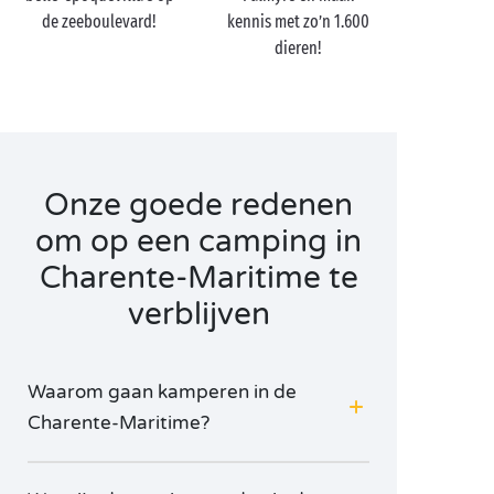
sublieme fijnzandstranden.
de zeeboulevard!
kennis met zo’n 1.600
Vervolg uw cruise en hou even halt op het kleine Île
dieren!
d’Aix voor een intieme
picknick
in een van de
verborgen kreken. Wilt u tot slot ook Île Madame
bezoeken? Bij laagtij wandelt of fietst u er gewoon
naartoe, al kunt u ook een koets huren!
Onze goede redenen
om op een camping in
Charente-Maritime te
verblijven
Waarom gaan kamperen in de
Charente-Maritime?