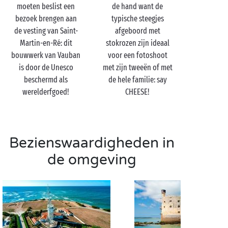
voor een ritje met een elektrische quad. Een andere
moeten beslist een
de hand want de
ludieke activiteit die het kroost sowieso weet te
bezoek brengen aan
typische steegjes
boeien: een workshop over bijenteelt! De kids komen
de vesting van Saint-
afgeboord met
er alles te weten over de wereld van deze natuurlijke
Martin-en-Ré: dit
stokrozen zijn ideaal
bewakers van het milieu.
bouwwerk van Vauban
voor een fotoshoot
is door de Unesco
met zijn tweeën of met
beschermd als
de hele familie: say
werelderfgoed!
CHEESE!
Bezoek het Île de Ré met
z'n tweetjes
Bezienswaardigheden in
Hoe een verblijf
met uw geliefde
op het Île de Ré
de omgeving
eruitziet? Moeilijk te zeggen, want u doet er precies
waar u zin in heeft. Eén ding mag niet ontbreken op
het programma: een mooie
fiets
tocht door de
zoutpannen. Hou halt waar u maar wilt (of toch
ongeveer) om te picknicken en geniet met volle
teugen van het moment.