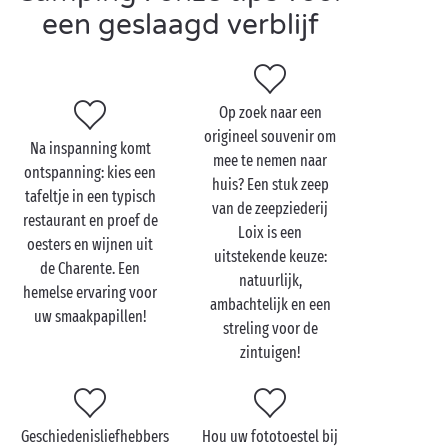
avondactiviteiten … Voor een campingvakantie moet
een geslaagd verblijf
u echt bij Sandaya zijn!
Op zoek naar een
Bezoek het Île de Ré met
origineel souvenir om
Na inspanning komt
de hele familie
mee te nemen naar
ontspanning: kies een
huis? Een stuk zeep
tafeltje in een typisch
Dankzij het uitgebreide activiteitenaanbod geniet u
van de zeepziederij
restaurant en proef de
dubbel en dik van een vakantie
met uw familie
op
Loix is een
oesters en wijnen uit
het Île de Ré: er is voor elk wat wils! Zowel op de wal
uitstekende keuze:
de Charente. Een
als op zee beleven uw kleine matroosjes
natuurlijk,
hemelse ervaring voor
onvergetelijke momenten. Op surfles of tijdens een
ambachtelijk en een
uw smaakpapillen!
cursus catamaranvaren op de golven van de
streling voor de
Atlantische Oceaan
voelen ze zich echte helden!
zintuigen!
Op de wal beleven uw ridders in de dop het grootste
plezier aan een
ritje te paard
of op een pony. Hebben
ze zin voor avontuur, dan zijn ze beslist te vinden
Geschiedenisliefhebbers
Hou uw fototoestel bij