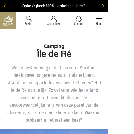
Optie Vrijheid: 100% flexibel annuleren*
Zoeken
Aanmelden
Contact
Menu
Camping
Île de Ré
Welke bestemming in de Charente-Maritime
heeft zowel ongerepte natuur als erfgoed,
strand en een aparte levenskunst te bieden? Het
Île de Ré natuurlijk! Zowel voor wie het eiland
voor het eerst bezoekt als voor de
onvoorwaardelijke fans van deze parel van de
Charente, werkt de magie keer op keer. Waarom
probeert u het niet een keer?