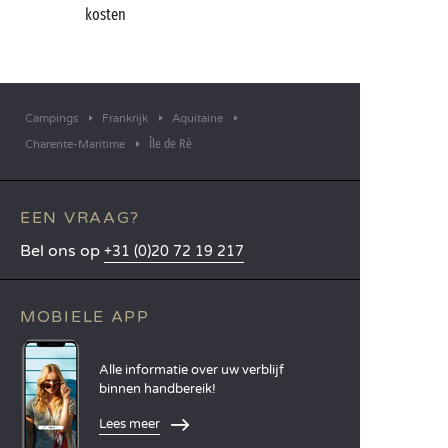
kosten
Campings
Frankrijk
Aquitaine
Île de Ré
Charente-Maritime
EEN VRAAG?
Bel ons op
+31 (0)20 72 19 217
MOBIELE APP
Alle informatie over uw verblijf
binnen handbereik!
Lees meer