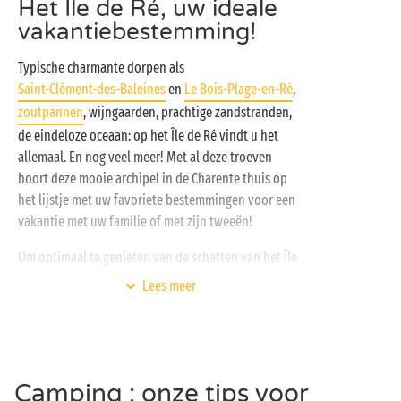
Het Île de Ré, uw ideale
vakantiebestemming!
Typische charmante dorpen als
Saint-Clément-des-Baleines
en
Le Bois-Plage-en-Ré
,
zoutpannen
, wijngaarden, prachtige zandstranden,
de eindeloze oceaan: op het Île de Ré vindt u het
allemaal. En nog veel meer! Met al deze troeven
hoort deze mooie archipel in de Charente thuis op
het lijstje met uw favoriete bestemmingen voor een
vakantie met uw familie of met zijn tweeën!
Om optimaal te genieten van de schatten van het Île
de Ré gaat er natuurlijk niets boven uw Sandaya-
Lees meer
camping! Waarom? Op de eerste plaats vanwege zijn
bevoorrechte ligging, maar ook om zijn diensten- en
infrastructuuraanbod voor de hele familie:
comfortabele
stacaravans
, volledig ingerichte
lodge
-
Camping : onze tips voor
tenten, het nabijgelegen
strand
,
kinderclubs
, dag- en