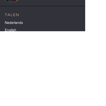
TALEN
Nederlands
English
Español
Français
Deutsch
Italiano
ONZE VAKANTIE-IDEEËN
Campings in Noord-Frankrijk
Camping Zuid-Frankrijk
Camping met Zwembad