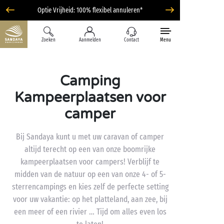
Optie Vrijheid: 100% flexibel annuleren*
Zoeken
Aanmelden
Contact
Menu
Camping
Kampeerplaatsen voor
camper
Bij Sandaya kunt u met uw caravan of camper
altijd terecht op een van onze boomrijke
kampeerplaatsen voor campers! Verblijf te
midden van de natuur op een van onze 4- of 5-
sterrencampings en kies zelf de perfecte setting
voor uw vakantie: op het platteland, aan zee, bij
een meer of een rivier … Tijd om alles even los