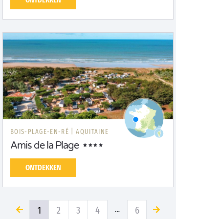
BOIS-PLAGE-EN-RÉ |
AQUITAINE
Amis de la Plage
ONTDEKKEN
1
2
3
4
6
…