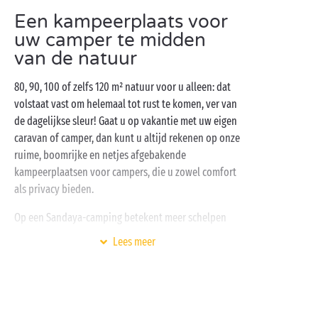
Een kampeerplaats voor
uw camper te midden
van de natuur
80, 90, 100 of zelfs 120 m² natuur voor u alleen: dat
volstaat vast om helemaal tot rust te komen, ver van
de dagelijkse sleur! Gaat u op vakantie met uw eigen
caravan of camper, dan kunt u altijd rekenen op onze
ruime, boomrijke en netjes afgebakende
kampeerplaatsen voor campers, die u zowel comfort
als privacy bieden.
Op een Sandaya-camping betekent meer schelpen
meer voordelen: u kiest dus zelf het comfortniveau
Lees meer
dat u wenst vóór u op avontuur vertrekt. Wat dacht u
van een kampeerplaats voor uw camper
aan zee
met
water- en elektriciteitsaansluiting? Onze
accommodaties komen tegemoet aan al uw wensen