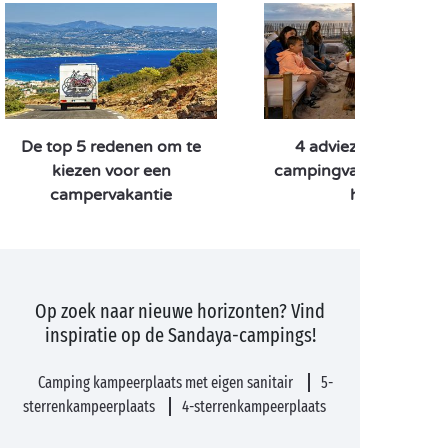
De top 5 redenen om te
4 adviezen voor een
kiezen voor een
campingvakantie met
campervakantie
hond
Op zoek naar nieuwe horizonten? Vind
inspiratie op de Sandaya-campings!
Camping kampeerplaats met eigen sanitair
5-
sterrenkampeerplaats
4-sterrenkampeerplaats