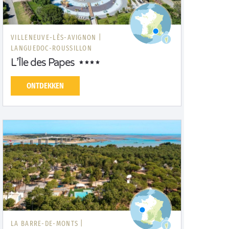
VILLENEUVE-LÈS-AVIGNON |
LANGUEDOC-ROUSSILLON
L’Île des Papes
ONTDEKKEN
LA BARRE-DE-MONTS |