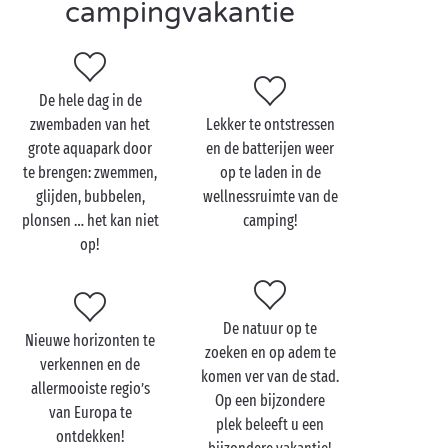
campingvakantie
zijn
overdekte en verwarmde zwembaden
,
waterspeeltuinen en
waterglijbanen
! En omdat bij
een kwaliteitsvakantie ook een performante
infrastructuur en dienstverlening horen, vindt u op
De hele dag in de
onze 4-sterrencampings ook winkels en restaurants,
zwembaden van het
Lekker te ontstressen
wifi-toegang, een wasruimte, een eigen parkeerplaats
grote aquapark door
en de batterijen weer
… Het staat in de sterren geschreven dat u na uw
te brengen: zwemmen,
op te laden in de
campingvakantie bij Sandaya meer dan tevreden
glijden, bubbelen,
wellnessruimte van de
huiswaarts keert!
plonsen … het kan niet
camping!
op!
De natuur op te
Nieuwe horizonten te
zoeken en op adem te
verkennen en de
komen ver van de stad.
allermooiste regio’s
Op een bijzondere
van Europa te
plek beleeft u een
ontdekken!