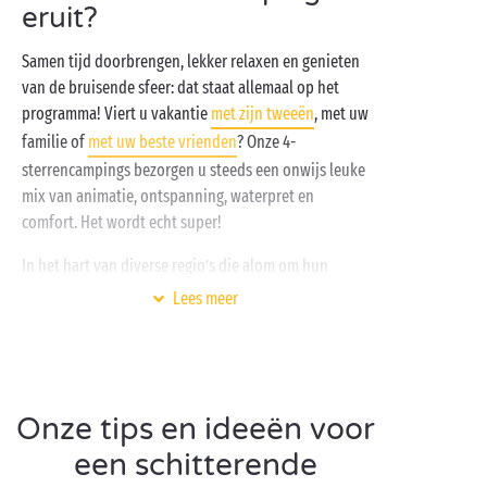
eruit?
Samen tijd doorbrengen, lekker relaxen en genieten
van de bruisende sfeer: dat staat allemaal op het
programma! Viert u vakantie
met zijn tweeën
, met uw
familie of
met uw beste vrienden
? Onze 4-
sterrencampings bezorgen u steeds een onwijs leuke
mix van animatie, ontspanning, waterpret en
comfort. Het wordt echt super!
In het hart van diverse regio’s die alom om hun
schoonheid worden geroemd, geniet u van een
Lees meer
gezellige sfeer in uw comfortabele volledig
ingerichte
stacaravan
, in uw
lodge-tent
of
boomhut
,
of op uw
kampeerplaats
.
Na alweer een leuke excursie kunt u deelnemen aan
Onze tips en ideeën voor
tal van activiteiten die ter plaatse worden
een schitterende
aangeboden. Vergeet ook het zwemparadijs niet met