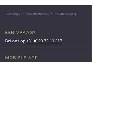
4-sterrencamping
Campings
Vakantie thema's
EEN VRAAG?
Bel ons op
+31 (0)20 72 19 217
MOBIELE APP
Alle informatie over uw verblijf
binnen handbereik!
Lees meer
TALEN