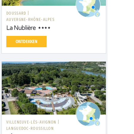
DOUSSARD |
AUVERGNE-RHÔNE-ALPES
La Nublière
ONTDEKKEN
VILLENEUVE-LÈS-AVIGNON |
LANGUEDOC-ROUSSILLON