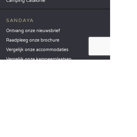
Camping Catalonië
SANDAYA
Ontvang onze nieuwsbrief
Raadpleeg onze brochure
Vergelijk onze accommodaties
Vergelijk onze kampeerplaatsen
Onze MVO-aanpak
Groepen en seminars
Onze diensten à la carte
KLANTENSERVICE
Hulp en contact
Uw klantenaccount
Bereken uw ecologische impact