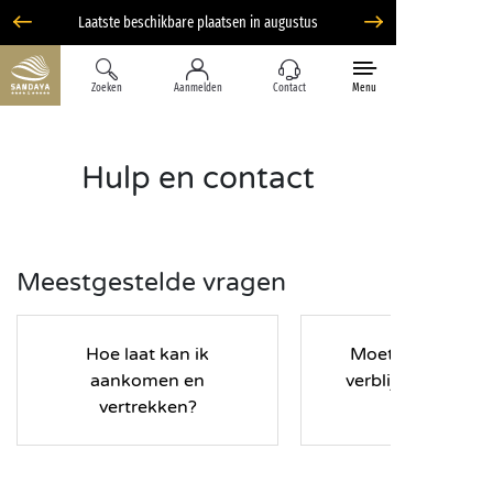
Zoeken
Aanmelden
Contact
Menu
Hulp en contact
Meestgestelde vragen
Hoe laat kan ik
Moet ik tijdens m
aankomen en
verblijf een borg
vertrekken?
betalen?