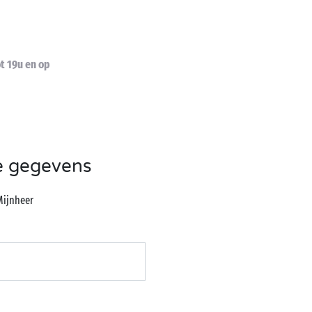
t 19u en op
e gegevens
Mijnheer