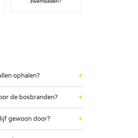
zwembaden?
ullen ophalen?
door de bosbranden?
lijf gewoon door?