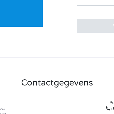
Contactgegevens
t
Pe
aya
+3