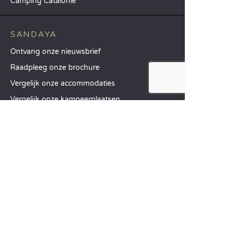
Camping Catalonië
SANDAYA
Ontvang onze nieuwsbrief
Raadpleeg onze brochure
Vergelijk onze accommodaties
Vergelijk onze kampeerplaatsen
Onze MVO-aanpak
Groepen en seminars
Onze diensten à la carte
KLANTENSERVICE
Hulp en contact
Uw klantenaccount
Bereken uw ecologische impact