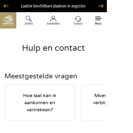
Zoeken
Aanmelden
Contact
Menu
Hulp en contact
Meestgestelde vragen
Hoe laat kan ik
Moet ik tijdens m
aankomen en
verblijf een borg
vertrekken?
betalen?