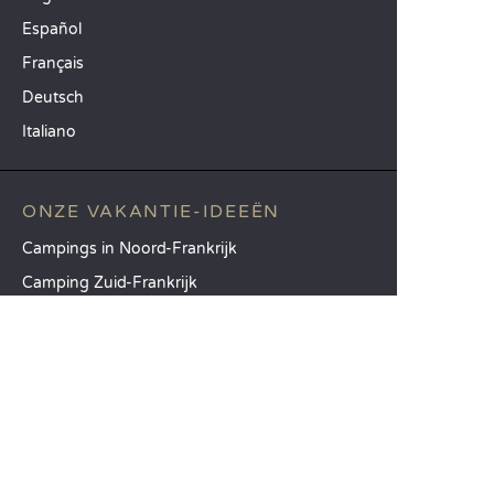
Español
Français
Deutsch
Italiano
ONZE VAKANTIE-IDEEËN
Campings in Noord-Frankrijk
Camping Zuid-Frankrijk
Camping met Zwembad
TOPBESTEMMINGEN
Camping Île-de-France
Camping Aquitaine