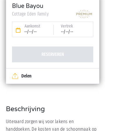
Babykit (kinderbedje, hoge stoel, badje – op
Blue Bayou
reservering)
Cottage Eden Family
Aankomst
Vertrek
--/--/--
--/--/--
RESERVEREN
Delen
Beschrijving
Uiteraard zorgen wij voor lakens en
handdoeken. De kosten van de schoonmaak op