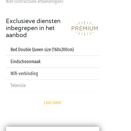
Niet-contractuele afbeelding(en)
Exclusieve diensten
inbegrepen in het
aanbod
Bed Double Queen size (160x200cm)
Eindschoonmaak
Wifi-verbinding
Televisie
Vaatwasser
Lees meer
Pod koffiezetapparaat
Lakens en handdoeken inbegrepen