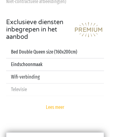
Niet-contractuele afbeelding(en)
Exclusieve diensten
inbegrepen in het
aanbod
Bed Double Queen size (160x200cm)
Eindschoonmaak
Wifi-verbinding
Televisie
Vaatwasser
Lees meer
Pod koffiezetapparaat
Lakens en handdoeken inbegrepen