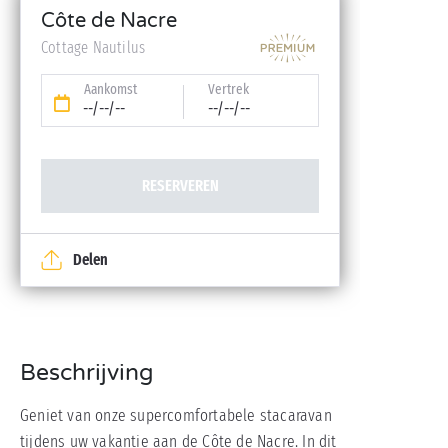
Babykit (kinderbedje, hoge stoel, badje – op
Côte de Nacre
reservering)
Cottage Nautilus
Aankomst
Vertrek
--/--/--
--/--/--
RESERVEREN
Delen
Beschrijving
Geniet van onze supercomfortabele stacaravan
tijdens uw vakantie aan de Côte de Nacre. In dit