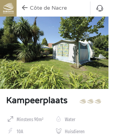
Côte de Nacre
Kampeerplaats
Minstens 90m²
Water
10A
Huisdieren