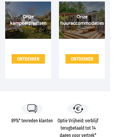
Onze
Onze
kampeerplaatsen
huuraccommodaties
ONTDEKKEN
ONTDEKKEN
89%* tevreden klanten
Optie Vrijheid: verblijf
terugbetaald tot 14
dagen voor vertrek*