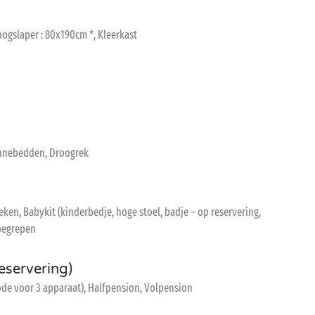
ogslaper : 80x190cm *, Kleerkast
Zonnebedden, Droogrek
en, Babykit (kinderbedje, hoge stoel, badje – op reservering,
nbegrepen
eservering)
de voor 3 apparaat), Halfpension, Volpension