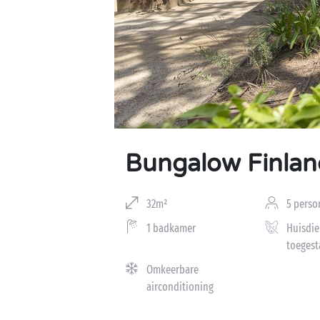
Bungalow Finlan
32m²
5 perso
1 badkamer
Huisdie
toegest
Omkeerbare
airconditioning