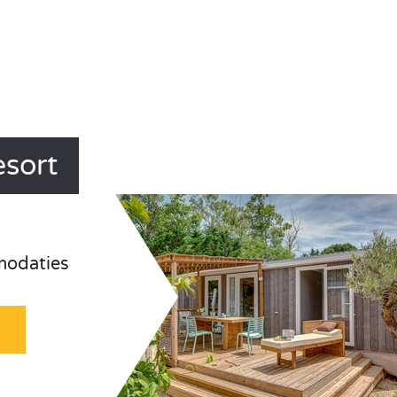
esort
odaties