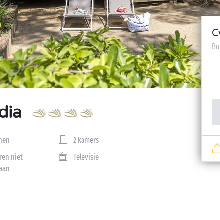
C
Bu
dia
nen
2 kamers
ren niet
Televisie
aan