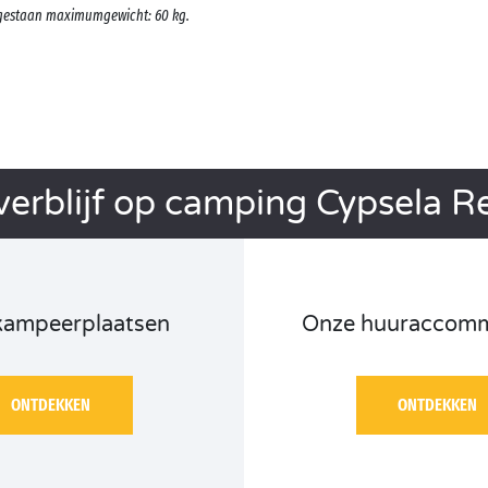
oegestaan maximumgewicht: 60 kg.
erblijf op camping Cypsela R
kampeerplaatsen
Onze huuraccomm
ONTDEKKEN
ONTDEKKEN