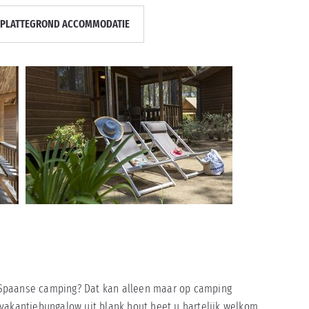
PLATTEGROND ACCOMMODATIE
en Spaanse camping? Dat kan alleen maar op camping
vakantiebungalow uit blank hout heet u hartelijk welkom