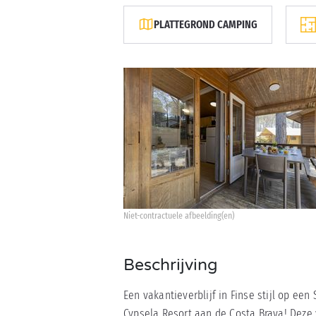
PLATTEGROND CAMPING
Niet-contractuele afbeelding(en)
Beschrijving
Een vakantieverblijf in Finse stijl op e
Cypsela Resort aan de Costa Brava! Deze 