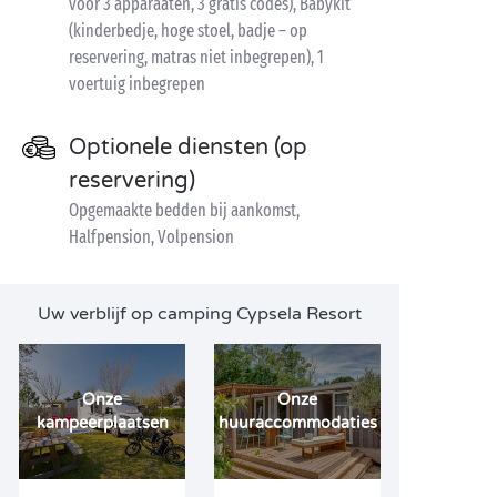
voor 3 apparaaten, 3 gratis codes), Babykit
(kinderbedje, hoge stoel, badje – op
reservering, matras niet inbegrepen), 1
voertuig inbegrepen
Optionele diensten (op
reservering)
Opgemaakte bedden bij aankomst,
Halfpension, Volpension
Uw verblijf op camping Cypsela Resort
Onze
Onze
kampeerplaatsen
huuraccommodaties