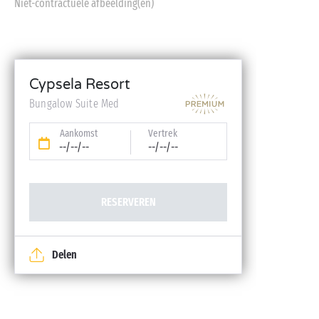
Niet-contractuele afbeelding(en)
Cypsela Resort
Bungalow Suite Med
Aankomst
Vertrek
--/--/--
--/--/--
RESERVEREN
Delen