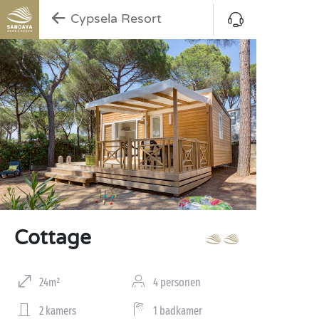
Cypsela Resort
Cottage
24m²
4 personen
2 kamers
1 badkamer