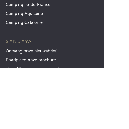
Camping Île-de-France
Camping Aquitaine
Camping Catalonië
SANDAYA
Ontvang onze nieuwsbrief
Raadpleeg onze brochure
Vergelijk onze accommodaties
Vergelijk onze kampeerplaatsen
Onze MVO-aanpak
Groepen en seminars
Onze diensten à la carte
KLANTENSERVICE