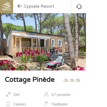
Cypsela Resort
Cottage Pinède
32m²
6/7 personen
3 kamers
1 badkamer