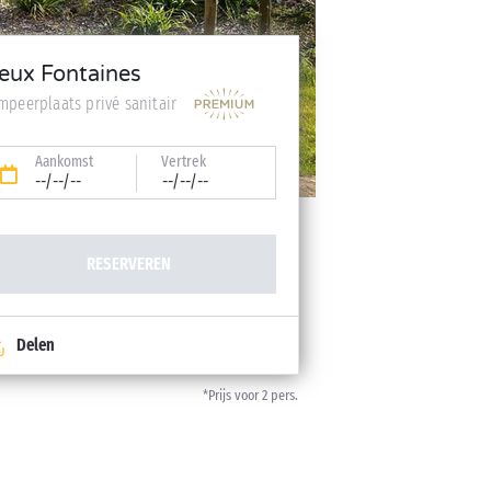
eux Fontaines
mpeerplaats privé sanitair
Aankomst
Vertrek
--/--/--
--/--/--
RESERVEREN
Delen
*Prijs voor 2 pers.