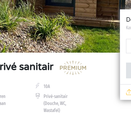
D
Ka
ivé sanitair
10A
ren
Privé-sanitair
aan
(Douche, WC,
Wastafel)