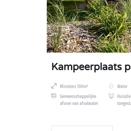
Kampeerplaats pr
Minstens 100m²
Water
Gemeenschappelijke
Huisdie
afvoer van afvalwater
toegest