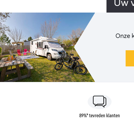
Uw v
Onze 
89%* tevreden klanten