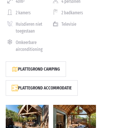
40m²
4 personen
2 kamers
2 badkamers
Huisdieren niet
Televisie
toegestaan
Omkeerbare
airconditioning
PLATTEGROND CAMPING
PLATTEGROND ACCOMMODATIE