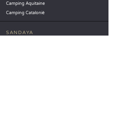
Camping Aquitaine
Camping Catalonië
SANDAYA
Ontvang onze nieuwsbrief
Raadpleeg onze brochure
Vergelijk onze accommodaties
Vergelijk onze kampeerplaatsen
Onze MVO-aanpak
Groepen en seminars
Onze diensten à la carte
KLANTENSERVICE
Hulp en contact