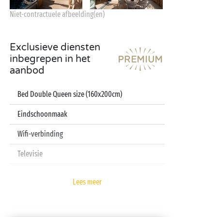
Niet-contractuele afbeelding(en)
Exclusieve diensten
inbegrepen in het
aanbod
Bed Double Queen size (160x200cm)
Eindschoonmaak
Wifi-verbinding
Televisie
Vaatwasser
Lees meer
Lakens en handdoeken inbegrepen
Babykit (kinderbedje, hoge stoel, badje – op