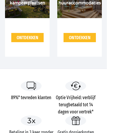
kampeerplaatsen
huuraccommodaties
ONTDEKKEN
ONTDEKKEN
89%* tevreden klanten
Optie Vrijheid: verblijf
terugbetaald tot 14
dagen voor vertrek*
Betaling in 3 keer zonder
Gratis dossierkosten