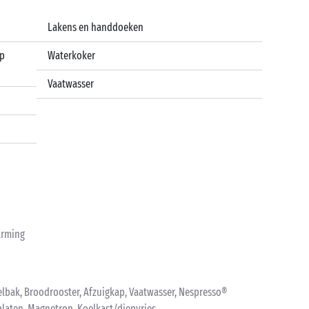
Lakens en handdoeken
op
Waterkoker
Vaatwasser
warming
elbak, Broodrooster, Afzuigkap, Vaatwasser, Nespresso®
platen, Magnetron, Koelkast/diepvries