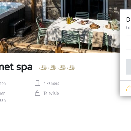
D
Co
met spa
nen
4 kamers
ren
Televisie
aan