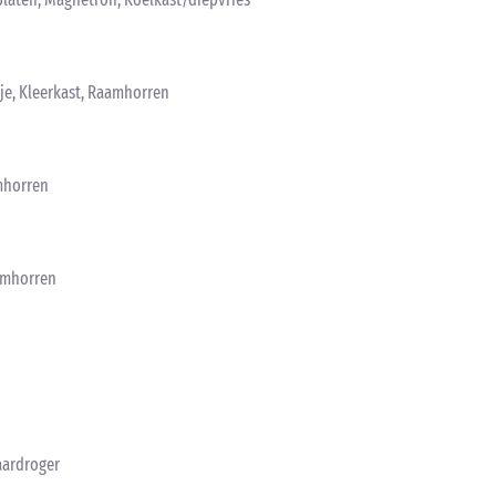
je, Kleerkast, Raamhorren
mhorren
amhorren
aardroger