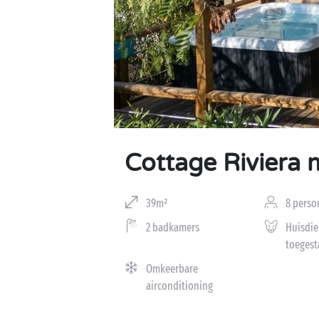
Cottage Riviera 
39m²
8 perso
2 badkamers
Huisdie
toegest
Omkeerbare
airconditioning