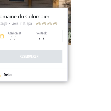
omaine du Colombier
ttage Riviera met spa
Aankomst
Vertrek
--/--/--
--/--/--
RESERVEREN
Delen