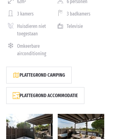
62m²
6 personen
3 kamers
3 badkamers
Huisdieren niet
Televisie
toegestaan
Omkeerbare
airconditioning
PLATTEGROND CAMPING
PLATTEGROND ACCOMMODATIE