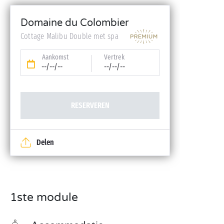
reservering)
Domaine du Colombier
Toegang balneo
Cottage Malibu Double met spa
Aankomst
Vertrek
--/--/--
--/--/--
RESERVEREN
Delen
1ste module