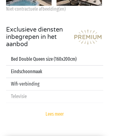
Niet-contractuele afbeelding(en)
Exclusieve diensten
inbegrepen in het
aanbod
Bed Double Queen size (160x200cm)
Eindschoonmaak
Wifi-verbinding
Televisie
Vaatwasser
Lees meer
Lakens en handdoeken inbegrepen
Babykit (kinderbedje, hoge stoel, badje – op