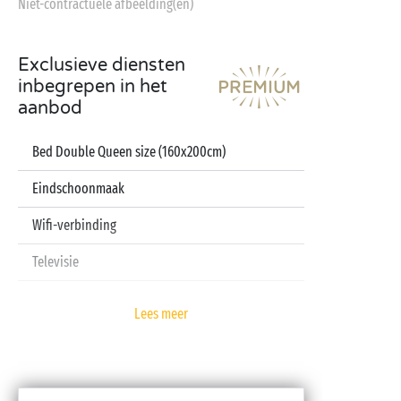
Niet-contractuele afbeelding(en)
Exclusieve diensten
inbegrepen in het
aanbod
Bed Double Queen size (160x200cm)
Eindschoonmaak
Wifi-verbinding
Televisie
Vaatwasser
Lees meer
Pod koffiezetapparaat
Lakens en handdoeken inbegrepen