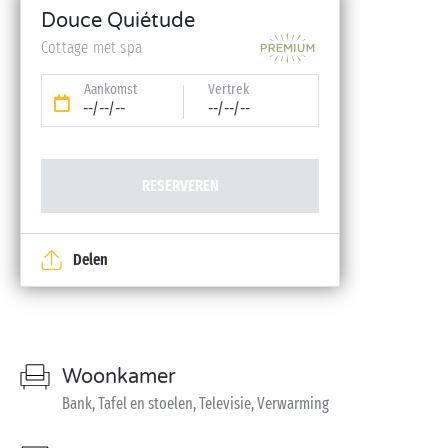
Babykit (kinderbedje, hoge stoel, badje – op
Douce Quiétude
reservering)
Cottage met spa
Aankomst
Vertrek
--/--/--
--/--/--
RESERVEREN
Delen
Woonkamer
Bank, Tafel en stoelen, Televisie, Verwarming