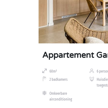
Appartement Ga
60m²
6 perso
2 badkamers
Huisdie
toegest
Omkeerbare
airconditioning