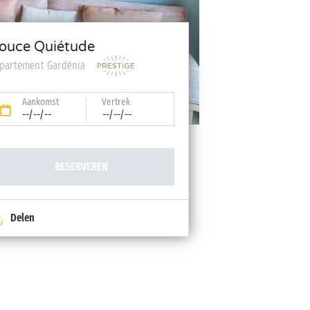
ouce Quiétude
partement Gardénia
Aankomst
Vertrek
--/--/--
--/--/--
RESERVEREN
Delen