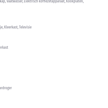
kap, Vaatwasser, Elektrisch koffiezetapparaat, Kookplaten,
, Kleerkast, Televisie
erkast
ardroger