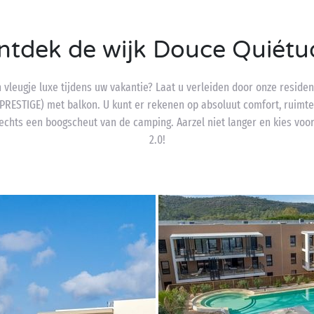
ntdek de wijk Douce Quiétu
vleugje luxe tijdens uw vakantie? Laat u verleiden door onze residen
RESTIGE) met balkon. U kunt er rekenen op absoluut comfort, ruimte
echts een boogscheut van de camping. Aarzel niet langer en kies voo
2.0!