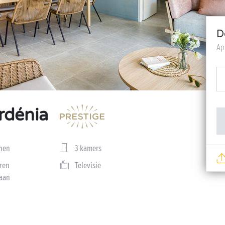
D
Ap
rdénia
nen
3 kamers
ren
Televisie
aan