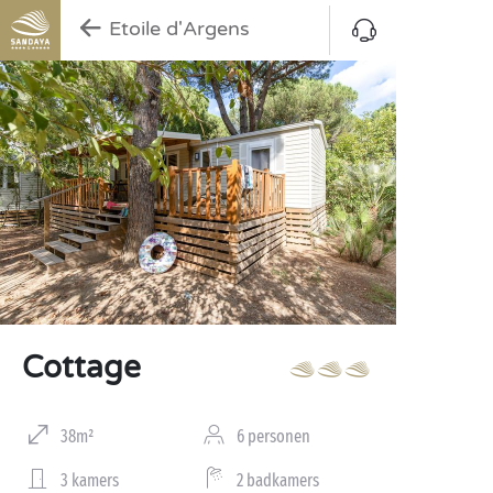
Etoile d'Argens
Cottage
38m²
6 personen
3 kamers
2 badkamers