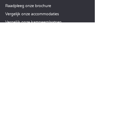
Raadpleeg onze brochure
Vergelijk onze accommodaties
Vergelijk onze kampeerplaatsen
Onze MVO-aanpak
Groepen en seminars
Onze diensten à la carte
KLANTENSERVICE
Hulp en contact
Uw klantenaccount
Bereken uw ecologische impact
De mobiele Sandaya-app
Mijn saldo betalen
Algemene Verkoopvoorwaarden