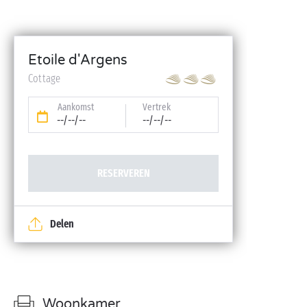
Etoile d'Argens
Cottage
Aankomst
Vertrek
--/--/--
--/--/--
RESERVEREN
Delen
Woonkamer