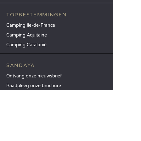
TOPBESTEMMINGEN
Camping Île-de-France
Camping Aquitaine
Camping Catalonië
SANDAYA
Ontvang onze nieuwsbrief
Raadpleeg onze brochure
Vergelijk onze accommodaties
Vergelijk onze kampeerplaatsen
Onze MVO-aanpak
Groepen en seminars
Onze diensten à la carte