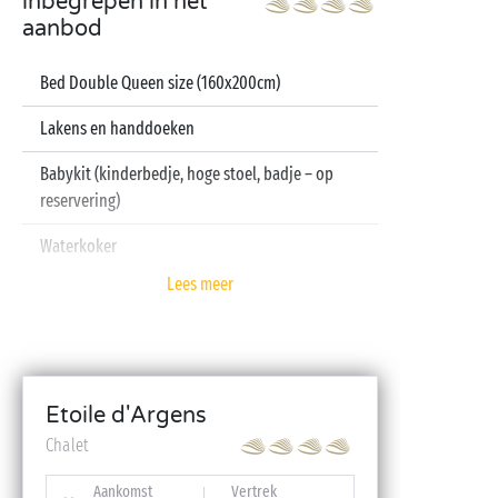
inbegrepen in het
aanbod
Bed Double Queen size (160x200cm)
Lakens en handdoeken
Babykit (kinderbedje, hoge stoel, badje – op
reservering)
Waterkoker
Lees meer
Televisie
Vaatwasser
Etoile d'Argens
Chalet
Aankomst
Vertrek