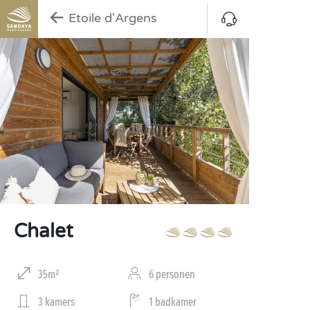
Etoile d'Argens
Chalet
35m²
6 personen
3 kamers
1 badkamer