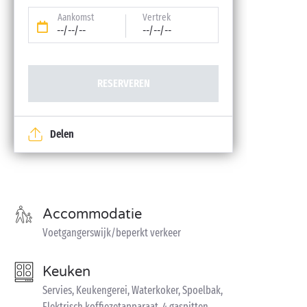
Aankomst
Vertrek
--/--/--
--/--/--
RESERVEREN
Delen
Accommodatie
Voetgangerswijk/beperkt verkeer
Keuken
Servies, Keukengerei, Waterkoker, Spoelbak,
Elektrisch koffiezetapparaat, 4 gaspitten,