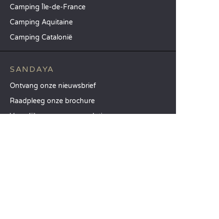
Camping Île-de-France
Camping Aquitaine
Camping Catalonië
SANDAYA
Ontvang onze nieuwsbrief
Raadpleeg onze brochure
Vergelijk onze accommodaties
Vergelijk onze kampeerplaatsen
Onze MVO-aanpak
Groepen en seminars
Onze diensten à la carte
KLANTENSERVICE