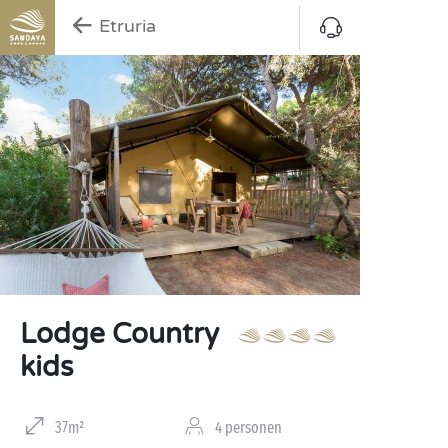
Etruria
Lodge Country
kids
37m²
4 personen