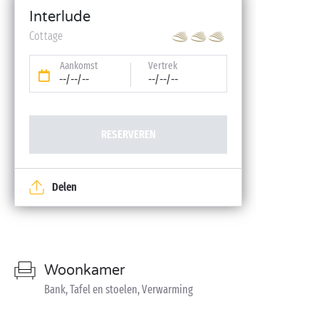
Interlude
Cottage
Aankomst
Vertrek
--/--/--
--/--/--
RESERVEREN
Delen
Woonkamer
Bank, Tafel en stoelen, Verwarming