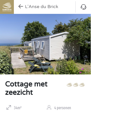
L'Anse du Brick
Cottage met
zeezicht
34m²
4 personen