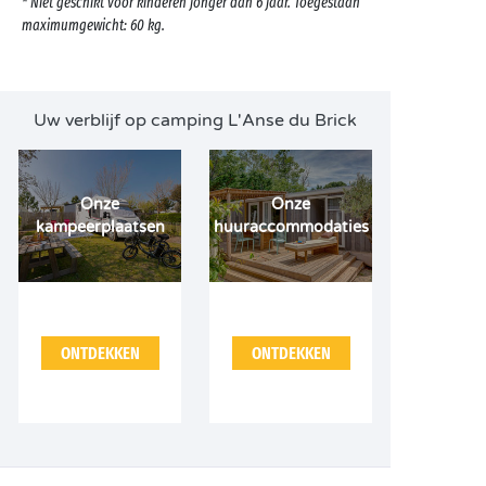
* Niet geschikt voor kinderen jonger dan 6 jaar. Toegestaan
maximumgewicht: 60 kg.
Uw verblijf op camping L'Anse du Brick
Onze
Onze
kampeerplaatsen
huuraccommodaties
ONTDEKKEN
ONTDEKKEN