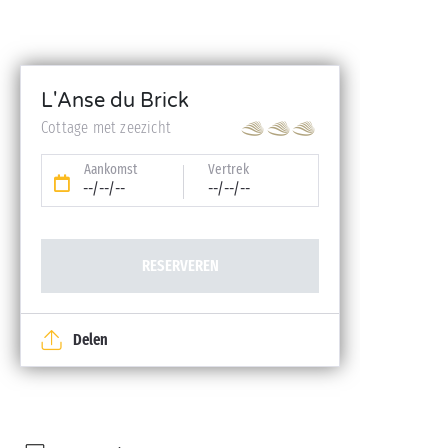
L'Anse du Brick
Cottage met zeezicht
Aankomst
Vertrek
--/--/--
--/--/--
RESERVEREN
Delen