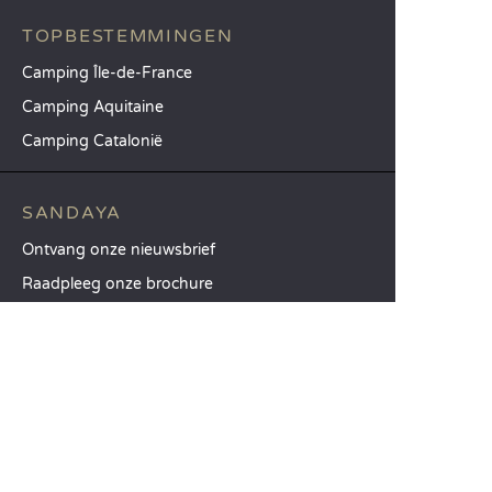
TOPBESTEMMINGEN
Camping Île-de-France
Camping Aquitaine
Camping Catalonië
SANDAYA
Ontvang onze nieuwsbrief
Raadpleeg onze brochure
Vergelijk onze accommodaties
Vergelijk onze kampeerplaatsen
Onze MVO-aanpak
Groepen en seminars
Onze diensten à la carte