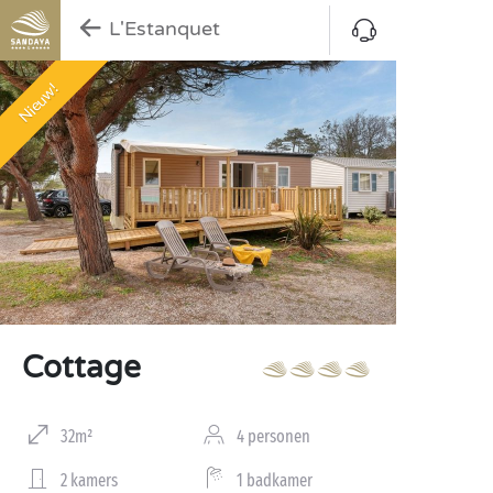
L'Estanquet
Nieuw!
Cottage
32m²
4 personen
2 kamers
1 badkamer