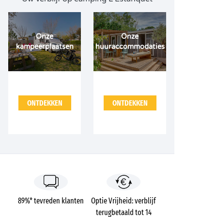
Onze
Onze
kampeerplaatsen
huuraccommodaties
ONTDEKKEN
ONTDEKKEN
89%* tevreden klanten
Optie Vrijheid: verblijf
terugbetaald tot 14