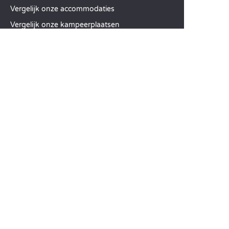
Vergelijk onze accommodaties
Vergelijk onze kampeerplaatsen
Onze MVO-aanpak
Groepen en seminars
Onze diensten à la carte
KLANTENSERVICE
Hulp en contact
Uw klantenaccount
Bereken uw ecologische impact
De mobiele Sandaya-app
Mijn saldo betalen
Algemene Verkoopvoorwaarden
Wettelijke vermeldingen