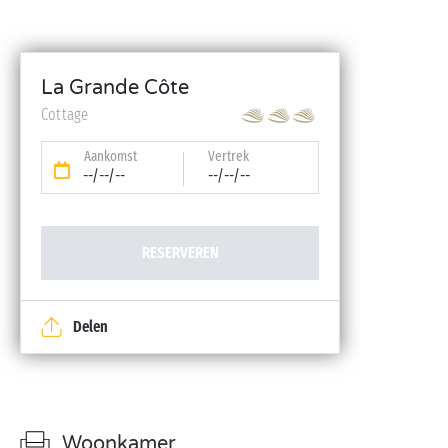
La Grande Côte
Cottage
Aankomst
Vertrek
--/--/--
--/--/--
RESERVEREN
Delen
Woonkamer