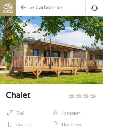
Le Carbonnier
Chalet
35m²
4 personen
2 kamers
1 badkamer