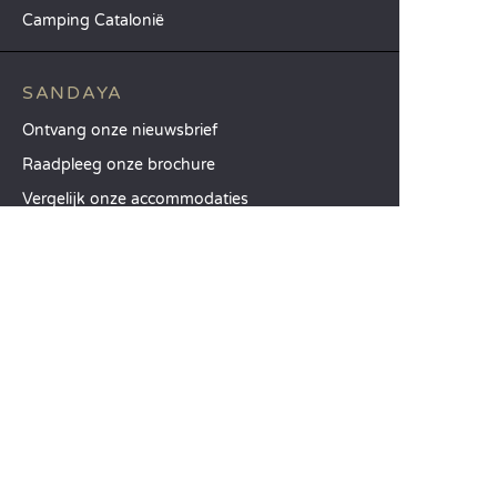
Camping Catalonië
SANDAYA
Ontvang onze nieuwsbrief
Raadpleeg onze brochure
Vergelijk onze accommodaties
Vergelijk onze kampeerplaatsen
Onze MVO-aanpak
Groepen en seminars
Onze diensten à la carte
KLANTENSERVICE
Hulp en contact
Uw klantenaccount