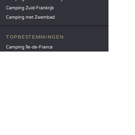
Camping Zuid-Frankrijk
Camping met Zwembad
TOPBESTEMMINGEN
Camping Île-de-France
Camping Aquitaine
Camping Catalonië
SANDAYA
Ontvang onze nieuwsbrief
Raadpleeg onze brochure
Vergelijk onze accommodaties
Vergelijk onze kampeerplaatsen
Onze MVO-aanpak