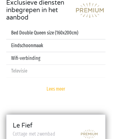
Exclusieve diensten
inbegrepen in het
aanbod
Bed Double Queen size (160x200cm)
Eindschoonmaak
Wifi-verbinding
Televisie
Vaatwasser
Lees meer
Pod koffiezetapparaat
Lakens en handdoeken inbegrepen
Babykit (kinderbedje, hoge stoel, badje – op
Le Fief
reservering)
Cottage met zwembad