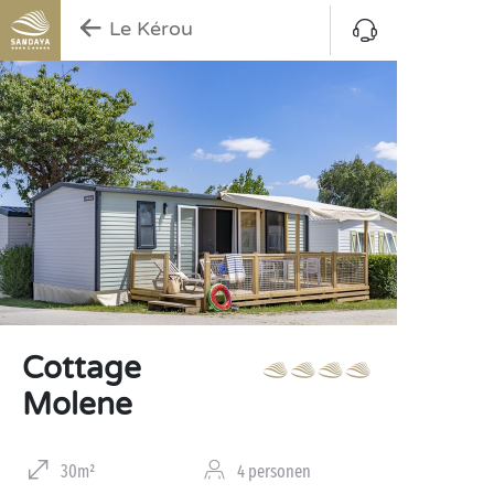
Le Kérou
Cottage
Molene
30m²
4 personen