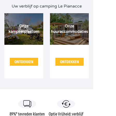
Uw verblijf op camping Le Pianacce
Onze
Onze
kampeerplaatsen
huuraccommodaties
ONTDEKKEN
ONTDEKKEN
89%* tevreden klanten
Optie Vrijheid: verblijf