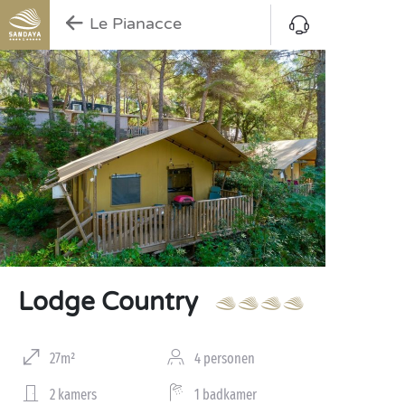
Le Pianacce
Lodge Country
27m²
4 personen
2 kamers
1 badkamer