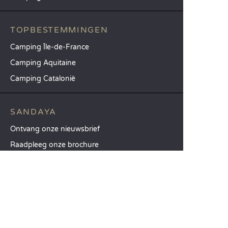
TOPBESTEMMINGEN
Camping Île-de-France
Camping Aquitaine
Camping Catalonië
SANDAYA
Ontvang onze nieuwsbrief
Raadpleeg onze brochure
Vergelijk onze accommodaties
Vergelijk onze kampeerplaatsen
Onze MVO-aanpak
Groepen en seminars
Onze diensten à la carte