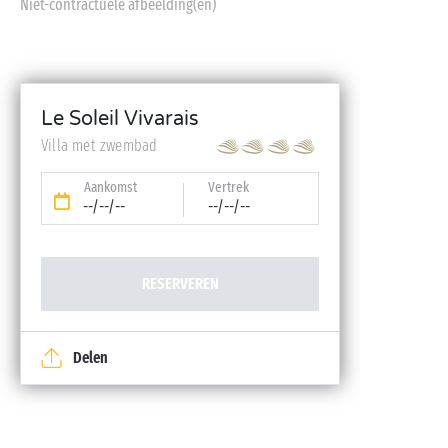
Niet-contractuele afbeelding(en)
Le Soleil Vivarais
Villa met zwembad
Aankomst
Vertrek
--/--/--
--/--/--
RESERVEREN
Delen