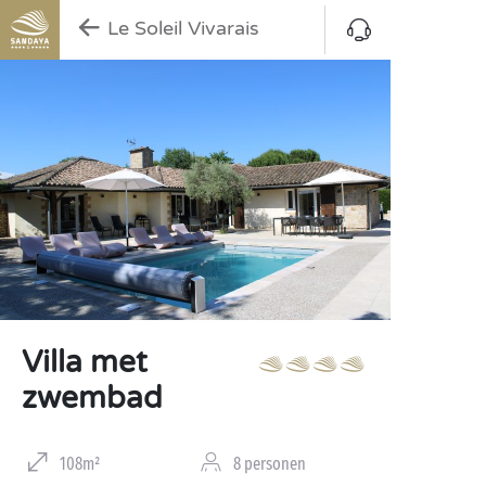
Le Soleil Vivarais
Villa met
zwembad
108m²
8 personen