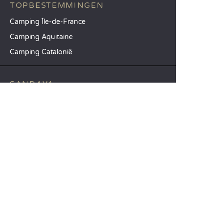
TOPBESTEMMINGEN
Camping Île-de-France
Camping Aquitaine
Camping Catalonië
SANDAYA
Ontvang onze nieuwsbrief
Raadpleeg onze brochure
Vergelijk onze accommodaties
Vergelijk onze kampeerplaatsen
Onze MVO-aanpak
Groepen en seminars
Onze diensten à la carte