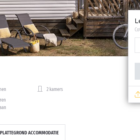
L
Co
nen
2 kamers
ren
aan
PLATTEGROND ACCOMMODATIE