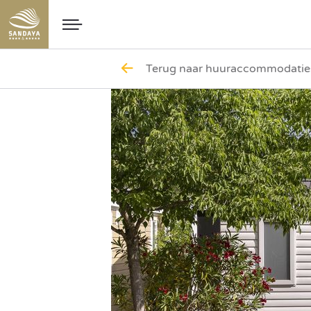
Onze selectie
Onze selectie
Onze selectie
Onze selectie
Onze selectie
Onze selectie
Onze selectie
Onze selectie
Onze selectie
Onze selectie
Onze selectie
Onze selectie
Onze selectie
Onze selectie
Onze selectie
Onze selectie
Terug naar huuraccommodaties 
Per land
Camping België
Camping Corsica
Camping Vendée
Camping Cavallino-Treporti
Belgische Ardennen
Onze Chill campings
Camping Paris Maisons-Laffitte
Camping Cypsela Resort
Accommodaties
Camping met verhuur van appartementen
Camping aan de kust
Reisideeën
11 Spaanse bestemmingen om te ontdekken
Onze beste routes voor een camper roadtrip
Wie zijn we?
Camping Frankrijk
Per regio
Camping Provence-Alpes-Côte d'Azur
Camping Gironde
Camping La Rochelle
Rivier de Ardèche
Camping Le Pianacce
Onze Club-campings
Camping Aloha
Camping Luxestacaravan met spa
Inspirerende ideeën
Camping in Noord-Frankrijk
De 7 mooiste kustbestemmingen in Normandië
Campinggids
De 7 mooiste meren van Frankrijk om vanaf uw camping te
Do You Klantenbeoordelingen?
leren kennen!
Camping Italië
Camping Auvergne-Rhône-Alpes
Per departement
Camping Calvados
Camping Cap d'Agde
Meer van Annecy
Camping La Nublière
Camping Domaine de la Dragonnière
Lodge-tenten
Camping De Middellandse Zee
Evenementen
Top 9 van de mooiste steden aan de Côte d'Azur om te
Duurzaam eropuit
Way of Life, onze MVO-aanpak
bezoeken
Onze campings op 2 uur van Parijs
Camping Spanje
Camping Languedoc-Roussillon
Camping Var
Per stad
Camping Montpellier
Vaucluse
Camping Toscana Bella
Camping Parc La Clusure
Camping Stacaravan Friends voor 10 personen
Camping met uw hond
Sanda News
Sandaya en Apprentis d'Auteuil
Zie al onze artikelen
Zie al onze artikelen
Al onze regio's
Al onze departementen
Al onze steden
Al onze topbestemmingen
Al onze Chill campings
Al onze Club-campings
Al onze accommodaties
Al onze inspirerende ideeën
Bezienswaardigheden
Activiteiten en vrijetijdsbesteding
De mobiele Sandaya-app
Vakantiekalender
Zie al onze artikelen