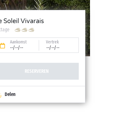
e Soleil Vivarais
ttage
Aankomst
Vertrek
--/--/--
--/--/--
RESERVEREN
Delen