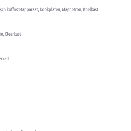
risch koffiezetapparaat, Kookplaten, Magnetron, Koelkast
e, Kleerkast
erkast