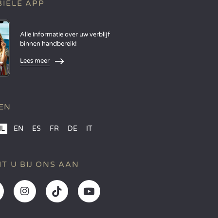
IELE APP
Alle informatie over uw verblijf
binnen handbereik!
Lees meer
EN
NL
EN
ES
FR
DE
IT
IT U BIJ ONS AAN