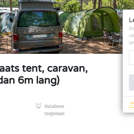
L
Gr
ca
la
ats tent, caravan,
dan 6m lang)
Huisdieren
toegestaan