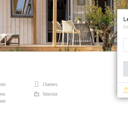
L
Co
nen
2 kamers
ren
Televisie
aan