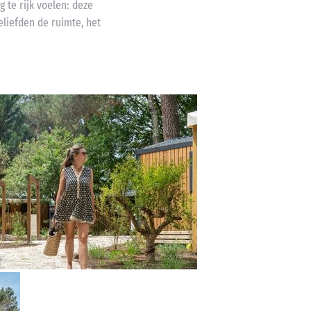
 te rijk voelen: deze
geliefden de ruimte, het