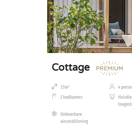
Cottage
33m²
4 perso
2 badkamers
Huisdie
toegest
Omkeerbare
airconditioning