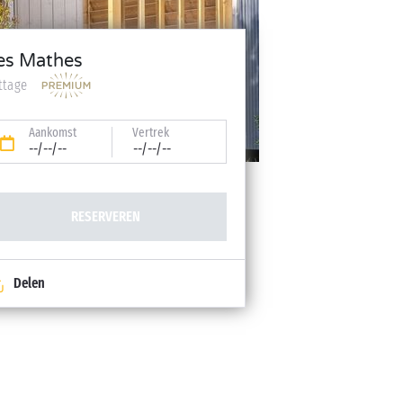
es Mathes
ttage
Aankomst
Vertrek
--/--/--
--/--/--
RESERVEREN
Delen