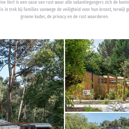
e Vert is een oase van rust waar alle vakantiegangers zich de koning
 is in trek bij families vanwege de veiligheid voor hun kroost, terwijl 
groene kader, de privacy en de rust waarderen.