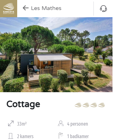
Les Mathes
Cottage
33m²
4 personen
2 kamers
1 badkamer