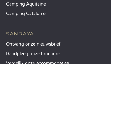
Camping Aquitaine
Camping Catalonië
SANDAYA
Ontvang onze nieuwsbrief
Raadpleeg onze brochure
Vergelijk onze accommodaties
Vergelijk onze kampeerplaatsen
Onze MVO-aanpak
Groepen en seminars
Onze diensten à la carte
KLANTENSERVICE
Hulp en contact